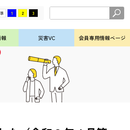
社
準
1
2
3
情報
災害VC
会員専用情報ページ
）