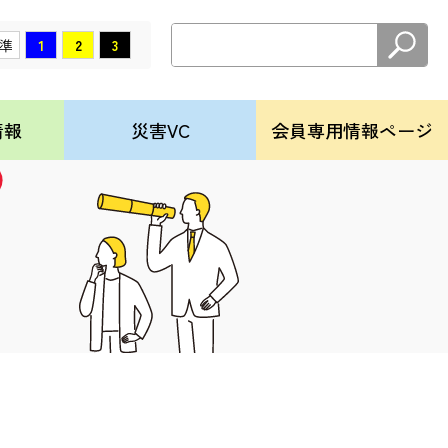
社
準
1
2
3
情報
災害VC
会員専用情報ページ